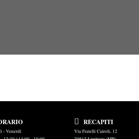
ORARIO
RECAPITI
ì - Venerdì
Via Fratelli Cairoli, 12
- 12:30 / 14:00 - 19:00
20812 Limbiate (MB)