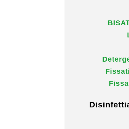
BISAT
Deterge
Fissat
Fissa
Disinfett