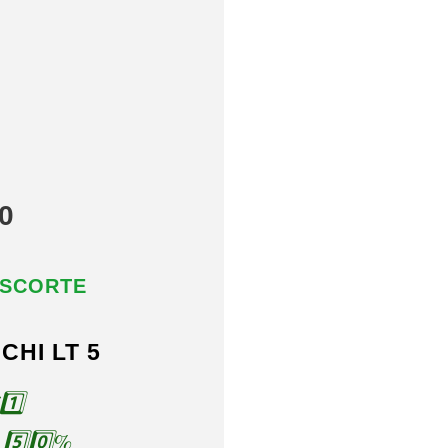
0
 SCORTE
CHI LT 5
️⃣
️⃣0️⃣%