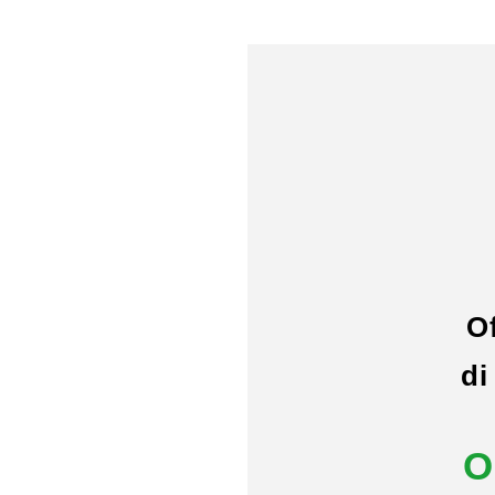
O
di
O