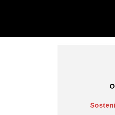
O
Sosteni