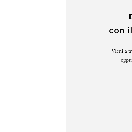
con i
Vieni a t
oppur