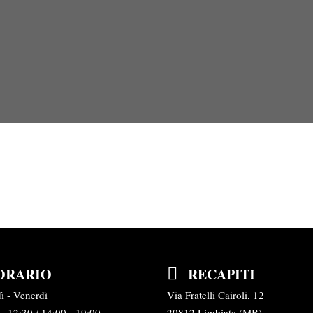
ORARIO
RECAPITI
ì - Venerdì
Via Fratelli Cairoli, 12
- 12:30 / 14:00 - 19:00
20812 Limbiate (MB)